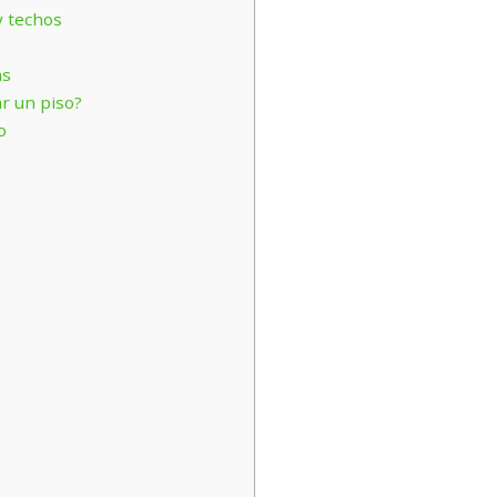
y techos
as
ar un piso?
o