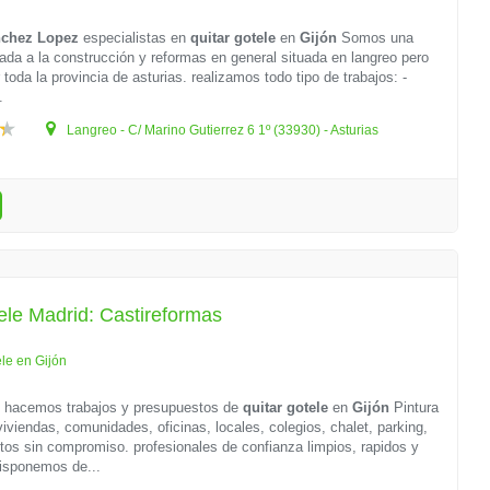
nchez Lopez
especialistas en
quitar gotele
en
Gijón
Somos una
da a la construcción y reformas en general situada en langreo pero
toda la provincia de asturias. realizamos todo tipo de trabajos: -
.
Langreo - C/ Marino Gutierrez 6 1º (33930) - Asturias
ele Madrid: Castireformas
ele en Gijón
s
hacemos trabajos y presupuestos de
quitar gotele
en
Gijón
Pintura
viviendas, comunidades, oficinas, locales, colegios, chalet, parking,
tos sin compromiso. profesionales de confianza limpios, rapidos y
isponemos de...