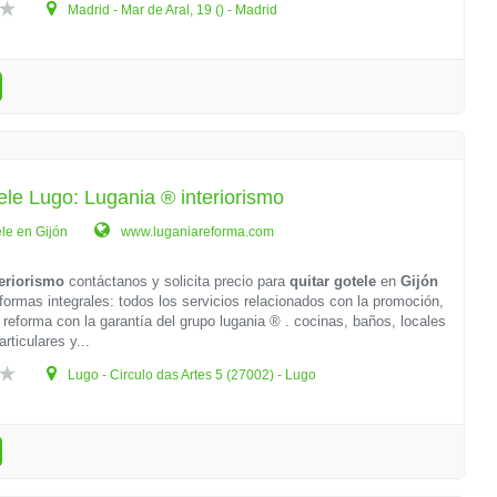
Madrid - Mar de Aral, 19 () - Madrid
ele Lugo: Lugania ® interiorismo
ele en Gijón
www.luganiareforma.com
eriorismo
contáctanos y solicita precio para
quitar gotele
en
Gijón
ormas integrales: todos los servicios relacionados con la promoción,
 reforma con la garantía del grupo lugania ® . cocinas, baños, locales
rticulares y...
Lugo - Circulo das Artes 5 (27002) - Lugo