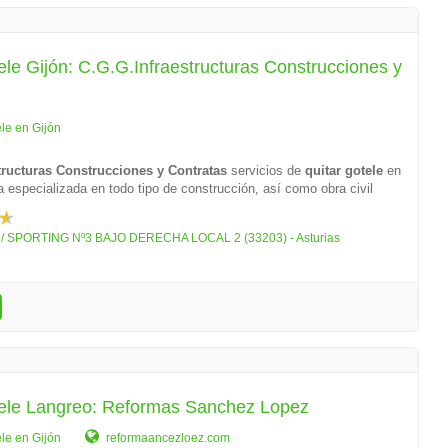
ele Gijón: C.G.G.Infraestructuras Construcciones y
ele en Gijón
tructuras Construcciones y Contratas
servicios de
quitar gotele
en
especializada en todo tipo de construcción, así como obra civil
C/ SPORTING Nº3 BAJO DERECHA LOCAL 2 (33203) - Asturias
tele Langreo: Reformas Sanchez Lopez
ele en Gijón
reformaancezloez.com