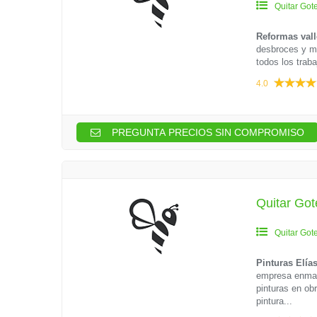
Quitar Got
Reformas vall
desbroces y ma
todos los trab
4.0
PREGUNTA PRECIOS SIN COMPROMISO
Quitar Got
Quitar Got
Pinturas Elía
empresa enmarc
pinturas en ob
pintura...