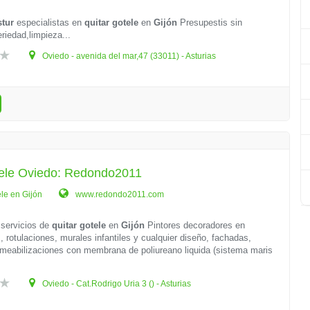
stur
especialistas en
quitar gotele
en
Gijón
Presupestis sin
iedad,limpieza...
Oviedo - avenida del mar,47 (33011) - Asturias
tele Oviedo: Redondo2011
ele en Gijón
www.redondo2011.com
servicios de
quitar gotele
en
Gijón
Pintores decoradores en
s, rotulaciones, murales infantiles y cualquier diseño, fachadas,
meabilizaciones con membrana de poliureano liquida (sistema maris
Oviedo - Cat.Rodrigo Uria 3 () - Asturias