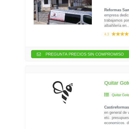
Reformas Sa
empresa dedica
trabajamos por 
albañilería en..
4.3
PREGUNTA PRECIOS SIN COMPROMISO
Quitar Got
Quitar Got
Castireforma
en general de 
etc. presupues
economicos. d