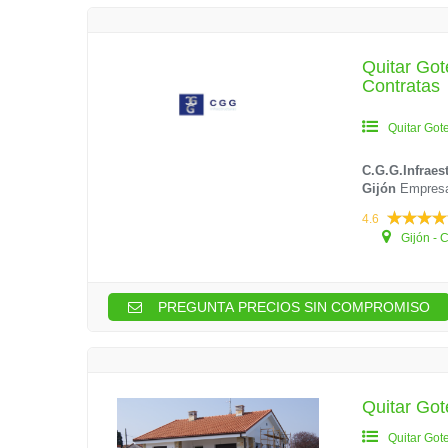
Quitar Got
Contratas
Quitar Got
C.G.G.Infraes
Gijón
Empresa 
4.6
Gijón - 
PREGUNTA PRECIOS SIN COMPROMISO
Quitar Go
Quitar Got