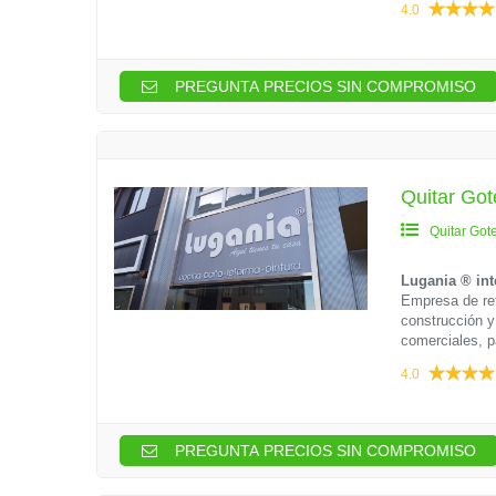
4.0
PREGUNTA PRECIOS SIN COMPROMISO
Quitar Got
Quitar Got
Lugania ® int
Empresa de ref
construcción y
comerciales, pa
4.0
PREGUNTA PRECIOS SIN COMPROMISO