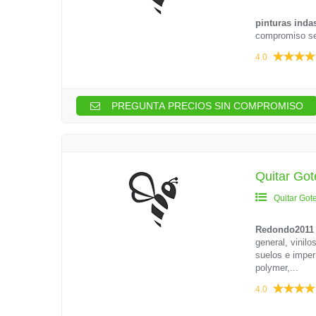
pinturas inda
compromiso ser
4.0
PREGUNTA PRECIOS SIN COMPROMISO
Quitar Go
Quitar Got
Redondo2011
general, vinilo
suelos e imper
polymer,...
4.0