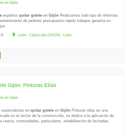
ele en Gijón
e
expertos
quitar gotele
en
Gijón
Realizamos todo tipo de reformas
ntenimiento de jardines presupuesto rapido trabajos garantia en
ajos
León - C/pico alto (24100) - León
ele Gijón: Pinturas Elías
ele en Gijón
s
especialistas en
quitar gotele
en
Gijón
Pinturas elias es una
ada en el sector de la construcción, se dedica a la aplicación de
ra nueva, comunidades, particulares, rehabilitación de fachadas,