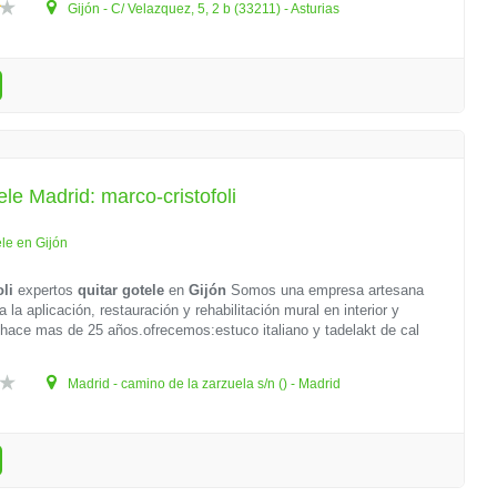
Gijón - C/ Velazquez, 5, 2 b (33211) - Asturias
ele Madrid: marco-cristofoli
ele en Gijón
oli
expertos
quitar gotele
en
Gijón
Somos una empresa artesana
 la aplicación, restauración y rehabilitación mural en interior y
 hace mas de 25 años.ofrecemos:estuco italiano y tadelakt de cal
Madrid - camino de la zarzuela s/n () - Madrid