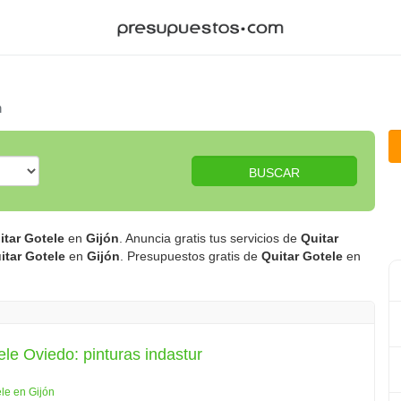
n
BUSCAR
itar Gotele
en
Gijón
. Anuncia gratis tus servicios de
Quitar
itar Gotele
en
Gijón
. Presupuestos gratis de
Quitar Gotele
en
ele Oviedo: pinturas indastur
ele en Gijón