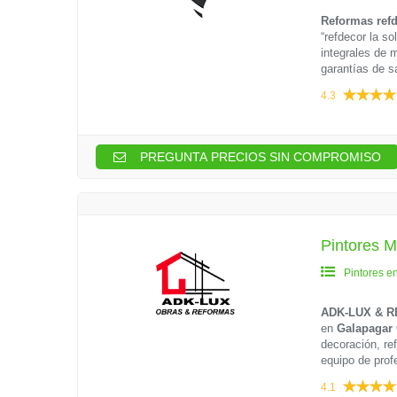
Reformas ref
“refdecor la s
integrales de 
garantías de sa
4.3
PREGUNTA PRECIOS SIN COMPROMISO
Pintores
Pintores e
ADK-LUX & 
en
Galapagar
decoración, re
equipo de profe
4.1