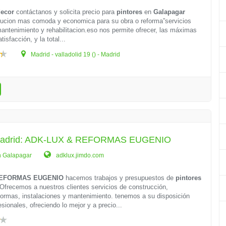
decor
contáctanos y solicita precio para
pintores
en
Galapagar
olucion mas comoda y economica para su obra o reforma”servicios
mantenimiento y rehabilitacion.eso nos permite ofrecer, las máximas
tisfacción, y la total...
Madrid - valladolid 19 () - Madrid
 Madrid: ADK-LUX & REFORMAS EUGENIO
n Galapagar
adklux.jimdo.com
REFORMAS EUGENIO
hacemos trabajos y presupuestos de
pintores
Ofrecemos a nuestros clientes servicios de construcción,
formas, instalaciones y mantenimiento. tenemos a su disposición
sionales, ofreciendo lo mejor y a precio...