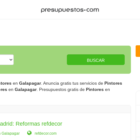
BUSCAR
ntores
en
Galapagar
. Anuncia gratis tus servicios de
Pintores
ores
en
Galapagar
. Presupuestos gratis de
Pintores
en
adrid: Reformas refdecor
n Galapagar
refdecor.com