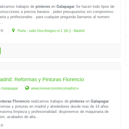
alizamos trabajos de
pintores
en
Galapagar
Se hacen todo tipos de
strucciones a precios baratos . piden presupuestos sin compromiso .
ria y profesionales . para cualquier pregunda llamanos al numero
..
Parla - calle Dos Amigos nr.1 1B () - Madrid
adrid: Reformas y Pinturas Florencio
n Galapagar
www.inoreeconomicomadrid.e
nturas Florencio
realizamos trabajos de
pintores
en
Galapagar
formas y pinturas en madrid y alrededores desde mas de 14 años.
maxima limpieza y profesionalidad. disponemos de maquinaria de
ion, acabados de alta...