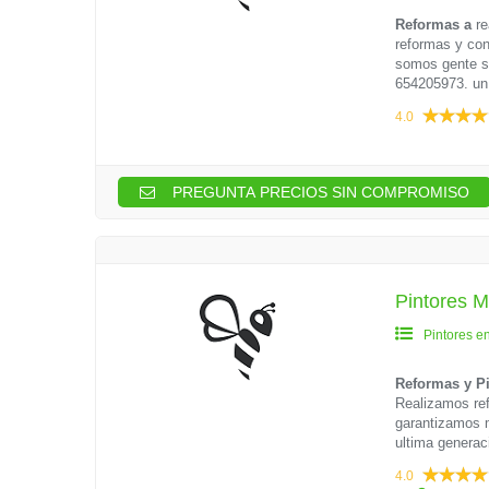
Reformas a
re
reformas y con
somos gente se
654205973. un.
4.0
PREGUNTA PRECIOS SIN COMPROMISO
Pintores M
Pintores e
Reformas y Pi
Realizamos re
garantizamos 
ultima generac
4.0