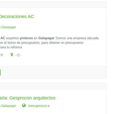
 Decoraciones AC
n Galapagar
 AC
expertos
pintores
en
Galapagar
Somos una empresa ubicada
 en el boton de presupuesto, para obtener un presupuesto
para tu reforma
- () -
arla: Gesprocon arquitectos
n Galapagar
www.gerocon.e