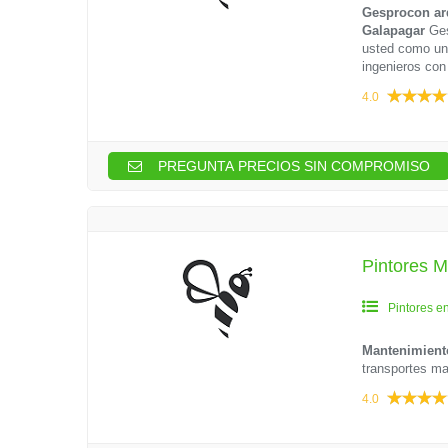
Gesprocon ar
Galapagar
Ges
usted como una
ingenieros con
4.0
PREGUNTA PRECIOS SIN COMPROMISO
Pintores M
Pintores e
Mantenimient
transportes ma
4.0