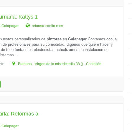
urriana: Kattys 1
n Galapagar
reforma-caelln.com
puestos personalizados de
pintores
en
Galapagar
Contamos con la
n de profesionales para su comodidad, díganos que quiere hacer y
e todo:fontaneros.electricistas.actualizamos su instalación de
sistemas...
Burriana - Virgen de la misericordia 38 () - Castellón
arla: Reformas a
n Galapagar