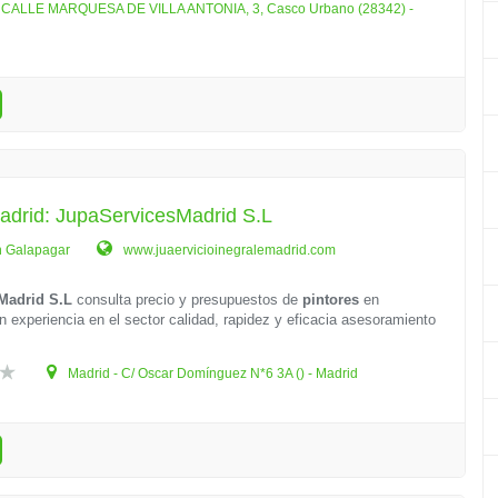
- CALLE MARQUESA DE VILLA ANTONIA, 3, Casco Urbano (28342) -
adrid: JupaServicesMadrid S.L
n Galapagar
www.juaervicioinegralemadrid.com
Madrid S.L
consulta precio y presupuestos de
pintores
en
n experiencia en el sector calidad, rapidez y eficacia asesoramiento
Madrid - C/ Oscar Domínguez N*6 3A () - Madrid