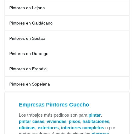
Pintores en Lejona
Pintores en Galdácano
Pintores en Sestao
Pintores en Durango
Pintores en Erandio
Pintores en Sopelana
Empresas Pintores Guecho
Los trabajos más pedidos son para
pintar
,
pintar casas
,
viviendas
,
pisos
,
habitaciones
,
oficinas
,
exteriores
,
interiores completos
o por
metro cuadrado. A parte de pintar los
pintores