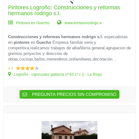
Pintores Logroño: Construcciones y reformas
hermanos rodrigo s.l.
Pintores en Guecho
www.ermanorodrigo.e
Construcciones y reformas hermanos rodrigo s.l.
especialistas
en
pintores
en
Guecho
Empresa familiar seria y
competitiva,realizamos trabajos de albañilería general,agrupacion de
gremios,proyectos y dirección de
obras,cocinas,baños,merenderos,unifamiliares,decoración...
4.1
Logroño - c/gonzalez gallarza nº 65 1º c () - La Rioja
PREGUNTA PRECIOS SIN COMPROMISO