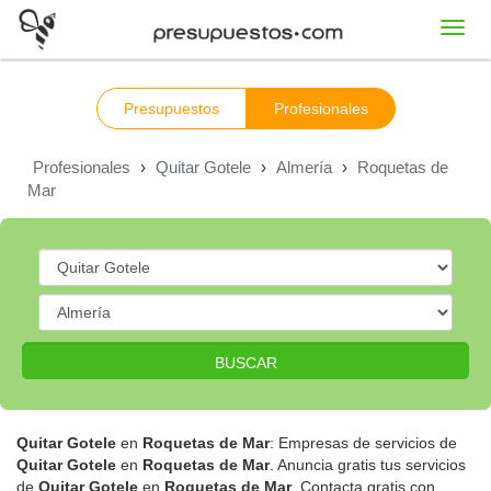
Toggl
navig
Presupuestos
Profesionales
Profesionales
›
Quitar Gotele
›
Almería
›
Roquetas de
Mar
BUSCAR
Quitar Gotele
en
Roquetas de Mar
: Empresas de servicios de
Quitar Gotele
en
Roquetas de Mar
. Anuncia gratis tus servicios
de
Quitar Gotele
en
Roquetas de Mar
. Contacta gratis con