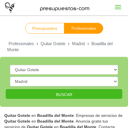
Toggl
navig
Presupuestos
Profesionales
Profesionales
›
Quitar Gotele
›
Madrid
›
Boadilla del
Monte
BUSCAR
Quitar Gotele
en
Boadilla del Monte
: Empresas de servicios de
Quitar Gotele
en
Boadilla del Monte
. Anuncia gratis tus
servicios de
Quitar Gotele
en
Boadilla del Monte
. Contacta