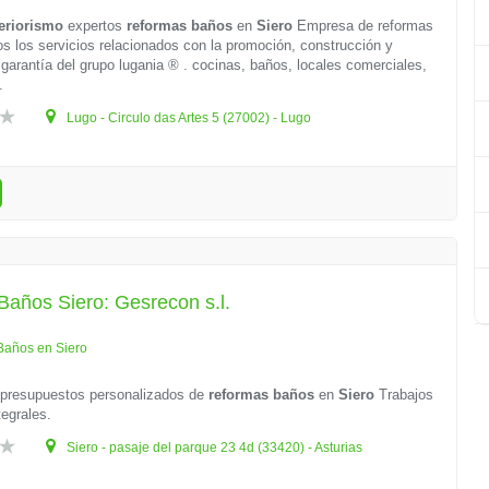
eriorismo
expertos
reformas baños
en
Siero
Empresa de reformas
dos los servicios relacionados con la promoción, construcción y
 garantía del grupo lugania ® . cocinas, baños, locales comerciales,
.
Lugo - Circulo das Artes 5 (27002) - Lugo
años Siero: Gesrecon s.l.
Baños en Siero
presupuestos personalizados de
reformas baños
en
Siero
Trabajos
tegrales.
Siero - pasaje del parque 23 4d (33420) - Asturias