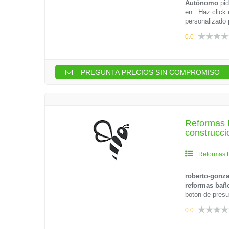
Autónomo
pi
en . Haz click
personalizado 
0.0
PREGUNTA PRECIOS SIN COMPROMISO
Reformas B
construcci
Reformas 
roberto-gonza
reformas bañ
boton de presu
0.0