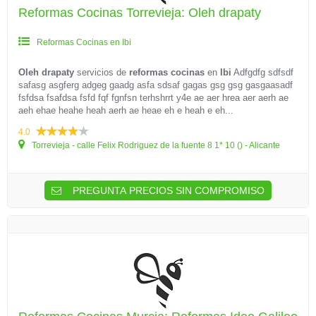
Reformas Cocinas Torrevieja: Oleh drapaty
Reformas Cocinas en Ibi
Oleh drapaty
servicios de
reformas cocinas
en
Ibi
Adfgdfg sdfsdf
safasg asgferg adgeg gaadg asfa sdsaf gagas gsg gsg gasgaasadf
fsfdsa fsafdsa fsfd fqf fgnfsn terhshrrt y4e ae aer hrea aer aerh ae
aeh ehae heahe heah aerh ae heae eh e heah e eh...
4.0
Torrevieja - calle Felix Rodriguez de la fuente 8 1* 10 () - Alicante
PREGUNTA PRECIOS SIN COMPROMISO