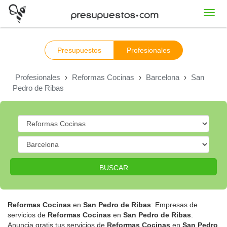
Toggl
navig
Presupuestos
Profesionales
Profesionales
›
Reformas Cocinas
›
Barcelona
›
San
Pedro de Ribas
BUSCAR
Reformas Cocinas
en
San Pedro de Ribas
: Empresas de
servicios de
Reformas Cocinas
en
San Pedro de Ribas
.
Anuncia gratis tus servicios de
Reformas Cocinas
en
San Pedro