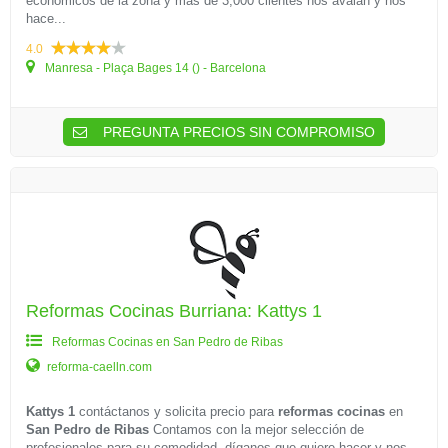
económicos de la zona y más de 3,000 clientes nos avalan y nos
hace...
4.0
Manresa - Plaça Bages 14 () - Barcelona
PREGUNTA PRECIOS SIN COMPROMISO
Reformas Cocinas Burriana: Kattys 1
Reformas Cocinas en San Pedro de Ribas
reforma-caelln.com
Kattys 1
contáctanos y solicita precio para
reformas cocinas
en
San Pedro de Ribas
Contamos con la mejor selección de
profesionales para su comodidad, díganos que quiere hacer y nos