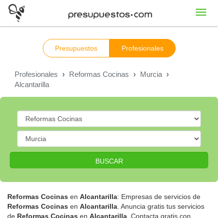
Toggl
navig
Presupuestos
Profesionales
Profesionales
›
Reformas Cocinas
›
Murcia
›
Alcantarilla
BUSCAR
Reformas Cocinas
en
Alcantarilla
: Empresas de servicios de
Reformas Cocinas
en
Alcantarilla
. Anuncia gratis tus servicios
de
Reformas Cocinas
en
Alcantarilla
. Contacta gratis con