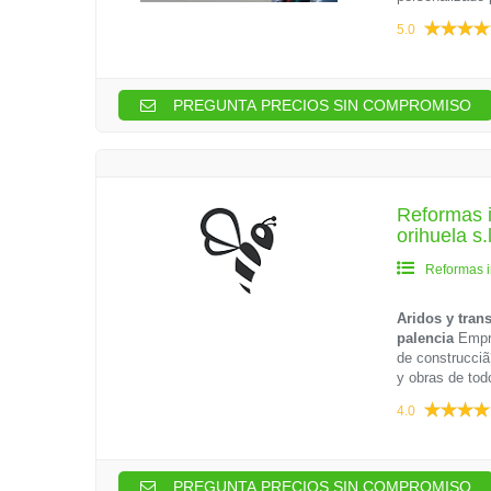
5.0
PREGUNTA PRECIOS SIN COMPROMISO
Reformas i
orihuela s.
Reformas i
Aridos y tran
palencia
Empre
de construcciã
y obras de tod
4.0
PREGUNTA PRECIOS SIN COMPROMISO