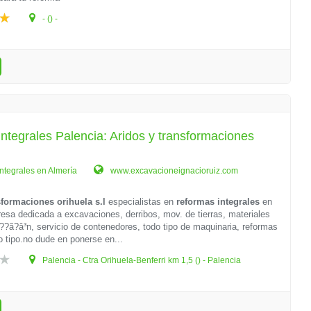
- () -
ntegrales Palencia: Aridos y transformaciones
l
ntegrales en Almería
www.excavacioneignacioruiz.com
sformaciones orihuela s.l
especialistas en
reformas integrales
en
sa dedicada a excavaciones, derribos, mov. de tierras, materiales
??ã?â³n, servicio de contenedores, todo tipo de maquinaria, reformas
o tipo.no dude en ponerse en...
Palencia - Ctra Orihuela-Benferri km 1,5 () - Palencia