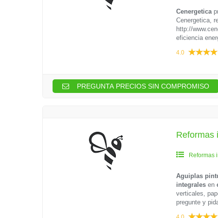
Cenergetica
p
Cenergetica, re
http://www.cene
eficiencia ener
4.0
PREGUNTA PRECIOS SIN COMPROMISO
Reformas i
Reformas i
Aguiplas pint
integrales
en
verticales, pap
pregunte y pi
4.0