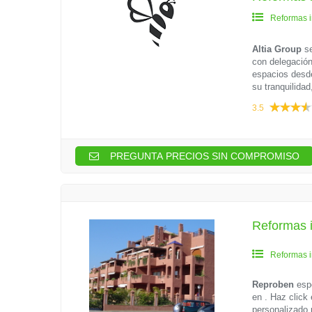
Reformas i
Altia Group
se
con delegación
espacios desd
su tranquilidad
3.5
PREGUNTA PRECIOS SIN COMPROMISO
Reformas i
Reformas i
Reproben
esp
en . Haz click
personalizado 