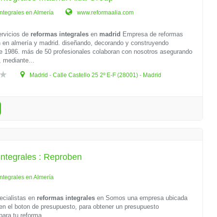
ntegrales en Almería
www.reformaalia.com
rvicios de
reformas integrales
en
madrid
Empresa de reformas
 en almería y madrid. diseñando, decorando y construyendo
e 1986. más de 50 profesionales colaboran con nosotros asegurando
, mediante...
Madrid - Calle Castello 25 2º E-F (28001) - Madrid
ntegrales : Reproben
ntegrales en Almería
ecialistas en
reformas integrales
en
Somos una empresa ubicada
 en el boton de presupuesto, para obtener un presupuesto
para tu reforma