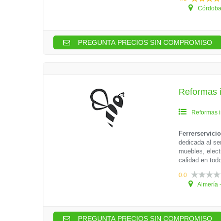
Córdoba 
PREGUNTA PRECIOS SIN COMPROMISO
Reformas i
Reformas i
Ferrerservici
dedicada al se
muebles, elec
calidad en tod
0.0
Almería -
PREGUNTA PRECIOS SIN COMPROMISO