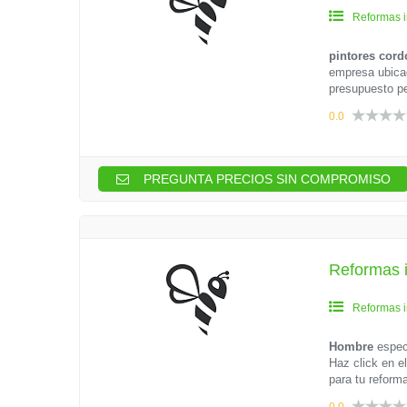
Reformas i
pintores cord
empresa ubicad
presupuesto pe
0.0
PREGUNTA PRECIOS SIN COMPROMISO
Reformas 
Reformas i
Hombre
espec
Haz click en e
para tu reform