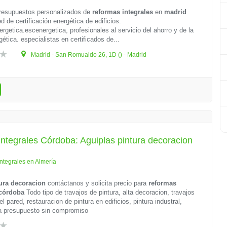
resupuestos personalizados de
reformas integrales
en
madrid
d de certificación energética de edificios.
rgetica.escenergetica, profesionales al servicio del ahorro y de la
gética. especialistas en certificados de...
Madrid - San Romualdo 26, 1D () - Madrid
ntegrales Córdoba: Aguiplas pintura decoracion
ntegrales en Almería
ura decoracion
contáctanos y solicita precio para
reformas
córdoba
Todo tipo de travajos de pintura, alta decoracion, travajos
el pared, restauracion de pintura en edificios, pintura industral,
da presupuesto sin compromiso