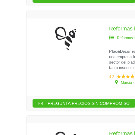
Reformas i
Reformas i
Plac&Decor
re
una empresa f
sector del pla
tanto insonoriz
4.2
Murcia -
PREGUNTA PRECIOS SIN COMPROMISO
Reformas i