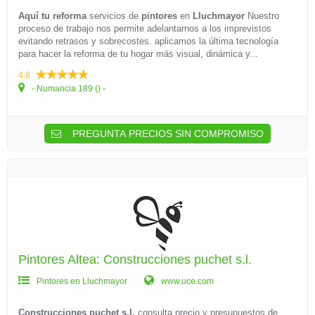
Aquí tu reforma
servicios de
pintores
en
Lluchmayor
Nuestro
proceso de trabajo nos permite adelantarnos a los imprevistos
evitando retrasos y sobrecostes. aplicamos la última tecnología
para hacer la reforma de tu hogar más visual, dinámica y...
4.8
- Numancia 189 () -
PREGUNTA PRECIOS SIN COMPROMISO
Pintores Altea: Construcciones puchet s.l.
Pintores en Lluchmayor
www.uce.com
Construcciones puchet s.l.
consulta precio y presupuestos de