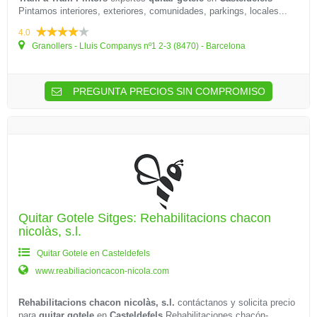
Pintamos interiores, exteriores, comunidades, parkings, locales...
4.0
Granollers - Lluis Companys nº1 2-3 (8470) - Barcelona
PREGUNTA PRECIOS SIN COMPROMISO
Quitar Gotele Sitges: Rehabilitacions chacon
nicolàs, s.l.
Quitar Gotele en Casteldefels
www.reabiliacioncacon-nicola.com
Rehabilitacions chacon nicolàs, s.l.
contáctanos y solicita precio
para
quitar gotele
en
Casteldefels
Rehabilitaciones chacón-