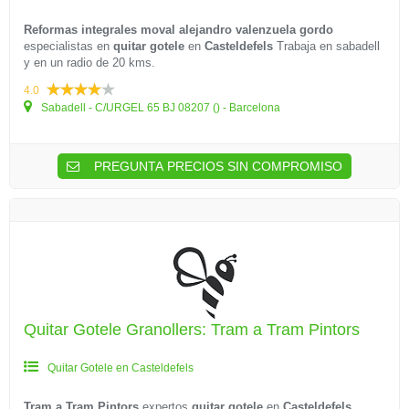
Reformas integrales moval alejandro valenzuela gordo
especialistas en
quitar gotele
en
Casteldefels
Trabaja en sabadell
y en un radio de 20 kms.
4.0
Sabadell - C/URGEL 65 BJ 08207 () - Barcelona
PREGUNTA PRECIOS SIN COMPROMISO
Quitar Gotele Granollers: Tram a Tram Pintors
Quitar Gotele en Casteldefels
Tram a Tram Pintors
expertos
quitar gotele
en
Casteldefels