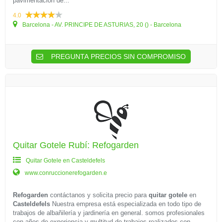
pavimentación de...
4.0
Barcelona - AV. PRINCIPE DE ASTURIAS, 20 () - Barcelona
PREGUNTA PRECIOS SIN COMPROMISO
Quitar Gotele Rubí: Refogarden
Quitar Gotele en Casteldefels
www.conruccionerefogarden.e
Refogarden
contáctanos y solicita precio para
quitar gotele
en
Casteldefels
Nuestra empresa está especializada en todo tipo de
trabajos de albañilería y jardinería en general. somos profesionales
con años de experiencia y multitud de trabajos realizados con