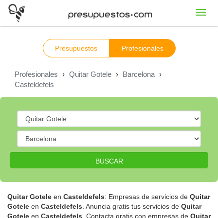
Toggl
navig
Presupuestos
Profesionales
Profesionales
›
Quitar Gotele
›
Barcelona
›
Casteldefels
BUSCAR
Quitar Gotele
en
Casteldefels
: Empresas de servicios de
Quitar
Gotele
en
Casteldefels
. Anuncia gratis tus servicios de
Quitar
Gotele
en
Casteldefels
. Contacta gratis con empresas de
Quitar