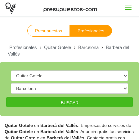
Toggl
navig
Presupuestos
Profesionales
Profesionales
›
Quitar Gotele
›
Barcelona
›
Barberá del
Vallés
BUSCAR
Quitar Gotele
en
Barberá del Vallés
: Empresas de servicios de
Quitar Gotele
en
Barberá del Vallés
. Anuncia gratis tus servicios
de
Quitar Gotele
en
Barberá del Vallés
. Contacta gratis con