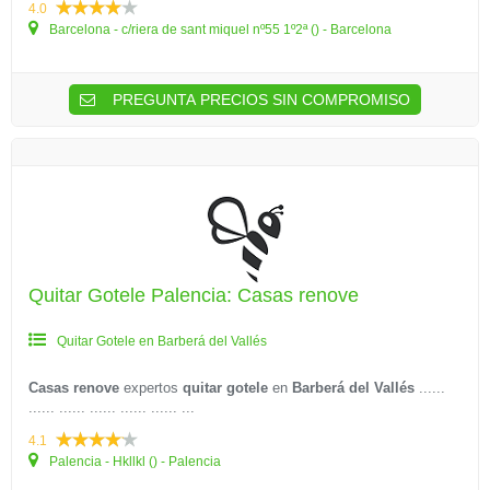
4.0
Barcelona - c/riera de sant miquel nº55 1º2ª () - Barcelona
PREGUNTA PRECIOS SIN COMPROMISO
Quitar Gotele Palencia: Casas renove
Quitar Gotele en Barberá del Vallés
Casas renove
expertos
quitar gotele
en
Barberá del Vallés
......
...... ...... ...... ...... ...... ...
4.1
Palencia - Hkllkl () - Palencia