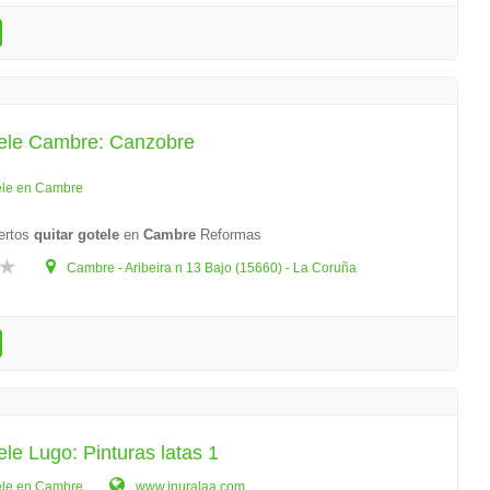
tele Cambre: Canzobre
ele en Cambre
ertos
quitar gotele
en
Cambre
Reformas
Cambre - Aribeira n 13 Bajo (15660) - La Coruña
ele Lugo: Pinturas latas 1
ele en Cambre
www.inuralaa.com