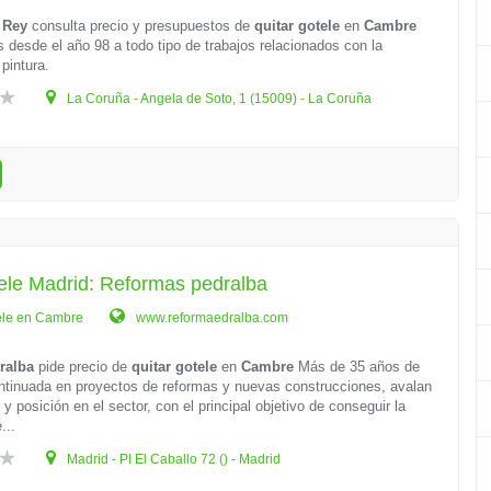
 Rey
consulta precio y presupuestos de
quitar gotele
en
Cambre
desde el año 98 a todo tipo de trabajos relacionados con la
 pintura.
La Coruña - Angela de Soto, 1 (15009) - La Coruña
ele Madrid: Reformas pedralba
ele en Cambre
www.reformaedralba.com
ralba
pide precio de
quitar gotele
en
Cambre
Más de 35 años de
ntinuada en proyectos de reformas y nuevas construcciones, avalan
 y posición en el sector, con el principal objetivo de conseguir la
...
Madrid - PI El Caballo 72 () - Madrid