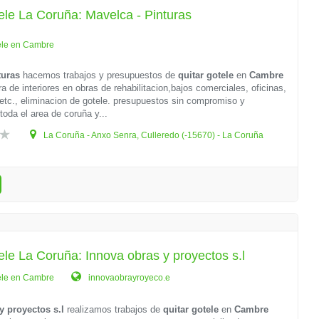
ele La Coruña: Mavelca - Pinturas
ele en Cambre
turas
hacemos trabajos y presupuestos de
quitar gotele
en
Cambre
a de interiores en obras de rehabilitacion,bajos comerciales, oficinas,
tc., eliminacion de gotele. presupuestos sin compromiso y
toda el area de coruña y...
La Coruña - Anxo Senra, Culleredo (-15670) - La Coruña
ele La Coruña: Innova obras y proyectos s.l
ele en Cambre
innovaobrayroyeco.e
y proyectos s.l
realizamos trabajos de
quitar gotele
en
Cambre