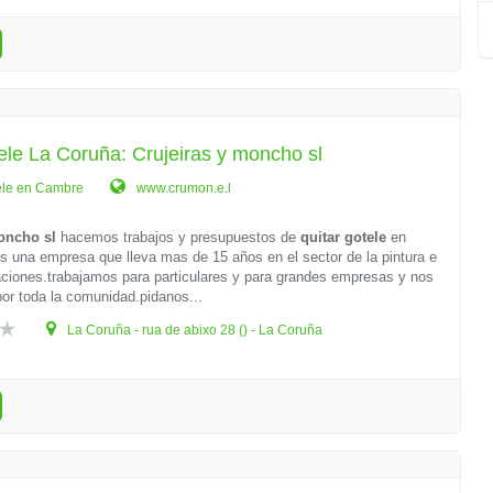
ele La Coruña: Crujeiras y moncho sl
ele en Cambre
www.crumon.e.l
oncho sl
hacemos trabajos y presupuestos de
quitar gotele
en
una empresa que lleva mas de 15 años en el sector de la pintura e
ciones.trabajamos para particulares y para grandes empresas y nos
or toda la comunidad.pidanos...
La Coruña - rua de abixo 28 () - La Coruña