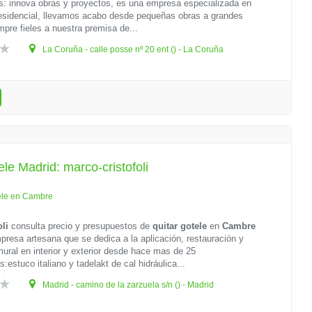
: innova obras y proyectos, es una empresa especializada en
residencial, llevamos acabo desde pequeñas obras a grandes
mpre fieles a nuestra premisa de...
La Coruña - calle posse nº 20 ent () - La Coruña
ele Madrid: marco-cristofoli
ele en Cambre
oli
consulta precio y presupuestos de
quitar gotele
en
Cambre
esa artesana que se dedica a la aplicación, restauración y
 mural en interior y exterior desde hace mas de 25
estuco italiano y tadelakt de cal hidráulica...
Madrid - camino de la zarzuela s/n () - Madrid