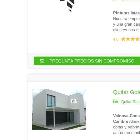
Pinturas latas
Nuestra empres
y una gran can
clientes nos mo
4.0
PREGUNTA PRECIOS SIN COMPROMISO
Quitar Got
Quitar Got
Valnova Cons
Cambre
Alnova
obras y reform
así como mant