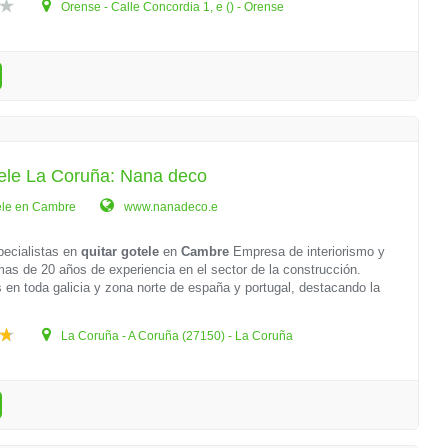
Orense - Calle Concordia 1, e () - Orense
tele La Coruña: Nana deco
ele en Cambre
www.nanadeco.e
ecialistas en
quitar gotele
en
Cambre
Empresa de interiorismo y
as de 20 años de experiencia en el sector de la construcción.
os en toda galicia y zona norte de españa y portugal, destacando la
La Coruña - A Coruña (27150) - La Coruña