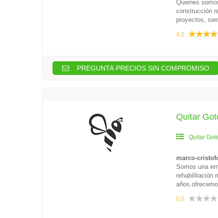
Quienes somos
construcción 
proyectos, sie
4.0
PREGUNTA PRECIOS SIN COMPROMISO
Quitar Got
Quitar Got
marco-cristof
Somos una empr
rehabilitación
años.ofrecemos:
0.0