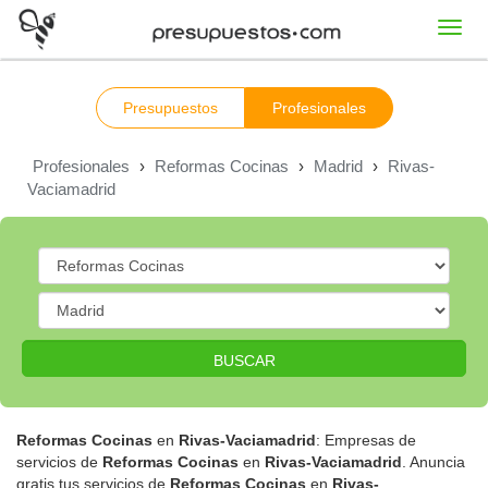
Toggl
navig
Presupuestos
Profesionales
Profesionales
›
Reformas Cocinas
›
Madrid
›
Rivas-
Vaciamadrid
BUSCAR
Reformas Cocinas
en
Rivas-Vaciamadrid
: Empresas de
servicios de
Reformas Cocinas
en
Rivas-Vaciamadrid
. Anuncia
gratis tus servicios de
Reformas Cocinas
en
Rivas-