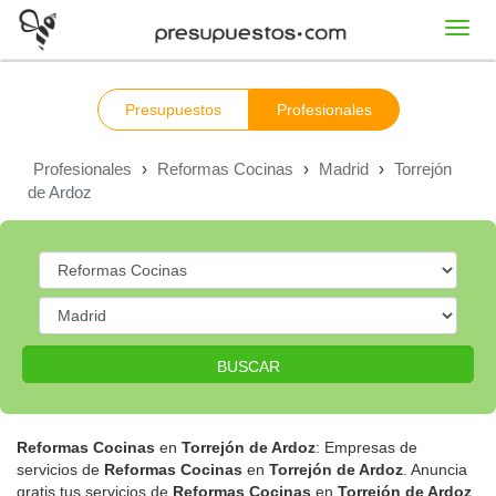
Toggl
navig
Presupuestos
Profesionales
Profesionales
›
Reformas Cocinas
›
Madrid
›
Torrejón
de Ardoz
BUSCAR
Reformas Cocinas
en
Torrejón de Ardoz
: Empresas de
servicios de
Reformas Cocinas
en
Torrejón de Ardoz
. Anuncia
gratis tus servicios de
Reformas Cocinas
en
Torrejón de Ardoz
.