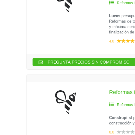
Reformas i
Lucas
presupu
Reformas de to
y máxima serie
finalización de
4.0
PREGUNTA PRECIOS SIN COMPROMISO
Reformas i
Reformas i
Construpi sl
p
construcción y
0.0