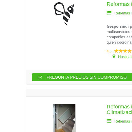
Reformas i
Reformas i
Gespo sindi
p
multiservicios
compañias aseg
quien coordina 
4.6
Hospital
PREGUNTA PRECIOS SIN COMPROMISO
Reformas i
Climatizac
Reformas i