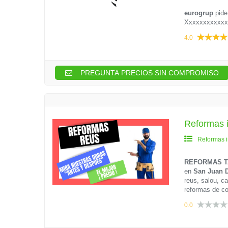
eurogrup
pide
Xxxxxxxxxxxx
4.0
PREGUNTA PRECIOS SIN COMPROMISO
Reformas
Reformas i
REFORMAS 
en
San Juan 
reus, salou, c
reformas de c
0.0