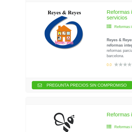
Reformas i
servicios
Reformas i
Reyes & Reyes
reformas inte
reformas parci
barcelona.
0.0
PREGUNTA PRECIOS SIN COMPROMISO
Reformas i
Reformas i