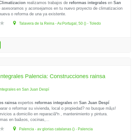
Climatizacion
realizamos trabajos de
reformas integrales
en
San
 asesoramos y aconsejamos en tu nuevo proyecto de climatizacion
nueva o reforma de una ya existente.
Talavera de la Reina - Av.Portugal, 50 () - Toledo
ntegrales Palencia: Construcciones rainsa
ntegrales en San Juan Despí
es rainsa
expertos
reformas integrales
en
San Juan Despí
arar o reformar su vivienda, local o propiedad? no busque mã¡s!
rvicios a domicilio en reparaciã³n , mantenimiento y pintura.
mas en baã±os, cocinas,...
Palencia - av glorias catalanas () - Palencia