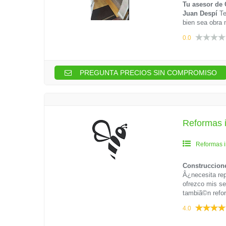
Tu asesor de 
Juan Despí
Te
bien sea obra 
0.0
PREGUNTA PRECIOS SIN COMPROMISO
Reformas i
Reformas i
Construccion
Â¿necesita rep
ofrezco mis se
tambiã©n refor
4.0