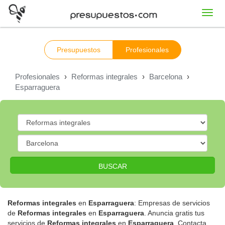
Toggl
navig
Presupuestos
Profesionales
Profesionales
›
Reformas integrales
›
Barcelona
›
Esparraguera
BUSCAR
Reformas integrales
en
Esparraguera
: Empresas de servicios
de
Reformas integrales
en
Esparraguera
. Anuncia gratis tus
servicios de
Reformas integrales
en
Esparraguera
. Contacta