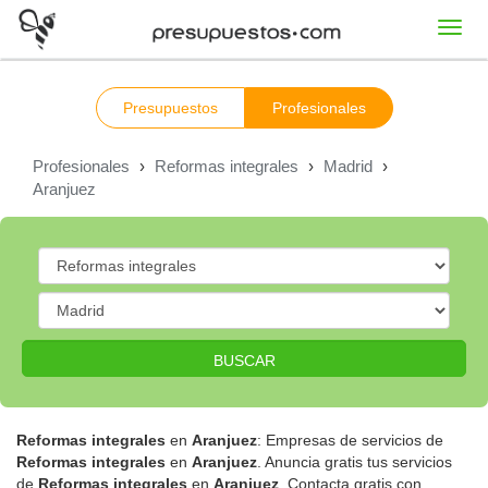
Toggl
navig
Presupuestos
Profesionales
Profesionales
›
Reformas integrales
›
Madrid
›
Aranjuez
BUSCAR
Reformas integrales
en
Aranjuez
: Empresas de servicios de
Reformas integrales
en
Aranjuez
. Anuncia gratis tus servicios
de
Reformas integrales
en
Aranjuez
. Contacta gratis con