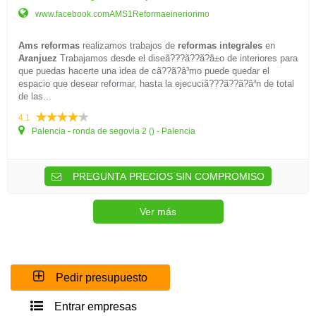
www.facebook.comAMS1Reformaeineriorimo
Ams reformas
realizamos trabajos de
reformas integrales
en
Aranjuez
Trabajamos desde el diseã???ã??ã?â±o de interiores para
que puedas hacerte una idea de cã??ã?â³mo puede quedar el
espacio que desear reformar, hasta la ejecuciã???ã??ã?â³n de total
de las...
4.1
Palencia - ronda de segovia 2 () - Palencia
PREGUNTA PRECIOS SIN COMPROMISO
Ver más
Pedir presupuesto
Entrar empresas