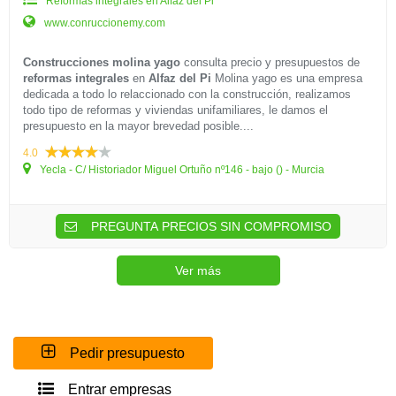
Reformas integrales en Alfaz del Pi
www.conruccionemy.com
Construcciones molina yago
consulta precio y presupuestos de
reformas integrales
en
Alfaz del Pi
Molina yago es una empresa
dedicada a todo lo relaccionado con la construcción, realizamos
todo tipo de reformas y viviendas unifamiliares, le damos el
presupuesto en la mayor brevedad posible....
4.0
Yecla - C/ Historiador Miguel Ortuño nº146 - bajo () - Murcia
PREGUNTA PRECIOS SIN COMPROMISO
Ver más
Pedir presupuesto
Entrar empresas