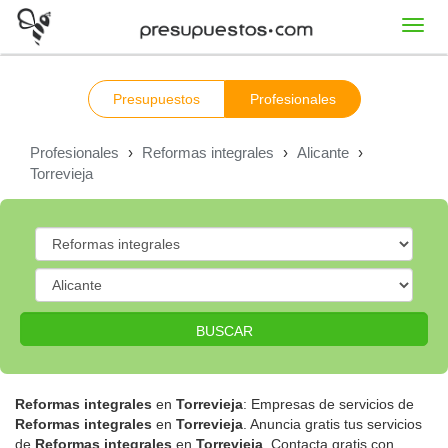
Toggl
navig
Presupuestos
Profesionales
Profesionales
›
Reformas integrales
›
Alicante
›
Torrevieja
BUSCAR
Reformas integrales
en
Torrevieja
: Empresas de servicios de
Reformas integrales
en
Torrevieja
. Anuncia gratis tus servicios
de
Reformas integrales
en
Torrevieja
. Contacta gratis con