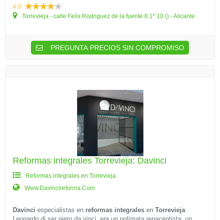
4.0
Torrevieja - calle Felix Rodriguez de la fuente 8 1* 10 () - Alicante
PREGUNTA PRECIOS SIN COMPROMISO
Reformas integrales Torrevieja: Davinci
Reformas integrales en Torrevieja
Www.Davincireforma.Com
Davinci
especialistas en
reformas integrales
en
Torrevieja
Leonardo di ser piero da vinci, era un polímata renacentista, un