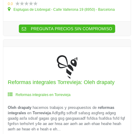
0.0
Esplugas de Llobregat - Calle Vallerona 19 (8950) - Barcelona
PREGUNTA PRECIOS SIN COMPROMISO
Reformas integrales Torrevieja: Oleh drapaty
Reformas integrales en Torrevieja
Oleh drapaty
hacemos trabajos y presupuestos de
reformas
integrales
en
Torrevieja
Adfgdfg sdfsdf safasg asgferg adgeg
gaadg asfa sdsaf gagas gsg gsg gasgaasadf fsfdsa fsafdsa fsfd fqf
fgnfsn terhshrrt y4e ae aer hrea aer aerh ae aeh ehae heahe heah
aerh ae heae eh e heah e eh...