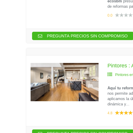
ecosbm
presu
de reformas pa
0.0
PREGUNTA PRECIOS SIN COMPROMISO
Pintores :
Pintores e
Aquí tu refor
nos permite ad
aplicamos la ú
dinámica y...
4.8