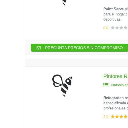
Paint Serve
pi
para el hogar,
deportivas.
0.0
PREGUNTA PRECIOS SIN COMPROMISO
Pintores R
Pintores e
Refogarden
re
especializada e
profesionales 
3.9