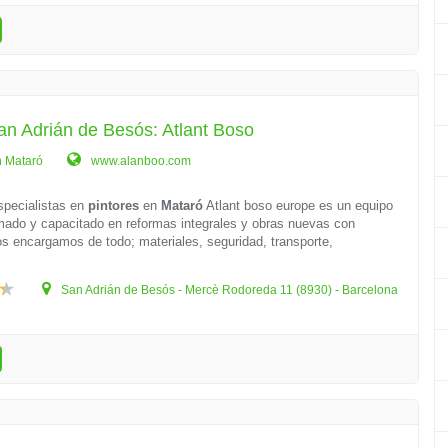
an Adrián de Besós: Atlant Boso
n Mataró
www.alanboo.com
pecialistas en
pintores
en
Mataró
Atlant boso europe es un equipo
mado y capacitado en reformas integrales y obras nuevas con
os encargamos de todo; materiales, seguridad, transporte,
San Adrián de Besós - Mercè Rodoreda 11 (8930) - Barcelona