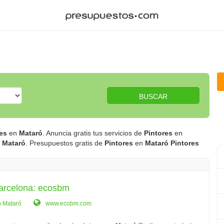
BUSCAR
es
en
Mataró
. Anuncia gratis tus servicios de
Pintores
en
n
Mataró
. Presupuestos gratis de
Pintores
en
Mataró
Pintores
Barcelona: ecosbm
n Mataró
www.ecobm.com