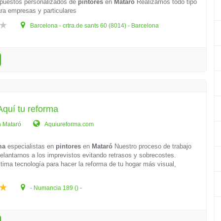
puestos personalizados de
pintores
en
Mataró
Realizamos todo tipo
ra empresas y particulares
Barcelona - crtra.de sants 60 (8014) - Barcelona
 Aquí tu reforma
n Mataró
Aquiureforma.com
ma
especialistas en
pintores
en
Mataró
Nuestro proceso de trabajo
elantarnos a los imprevistos evitando retrasos y sobrecostes.
ltima tecnología para hacer la reforma de tu hogar más visual,
- Numancia 189 () -