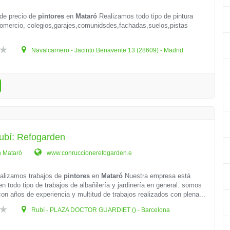
de precio de
pintores
en
Mataró
Realizamos todo tipo de pintura
comercio, colegios,garajes,comunidsdes,fachadas,suelos,pistas
Navalcarnero - Jacinto Benavente 13 (28609) - Madrid
ubí: Refogarden
n Mataró
www.conruccionerefogarden.e
alizamos trabajos de
pintores
en
Mataró
Nuestra empresa está
n todo tipo de trabajos de albañilería y jardinería en general. somos
con años de experiencia y multitud de trabajos realizados con plena...
Rubí - PLAZA DOCTOR GUARDIET () - Barcelona