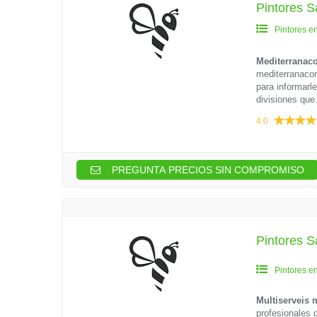
Pintores S
Pintores e
Mediterranacon
mediterranaco
para informarl
divisiones que.
4.0
PREGUNTA PRECIOS SIN COMPROMISO
Pintores S
Pintores e
Multiserveis
profesionales 