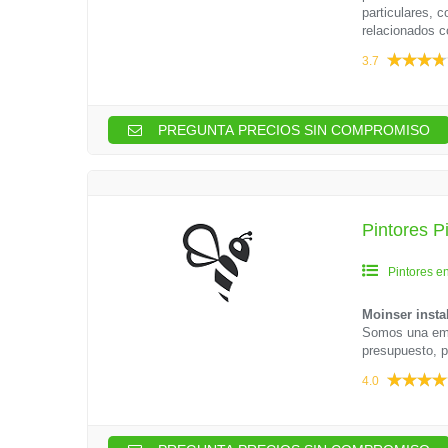
particulares, 
relacionados co
3.7
PREGUNTA PRECIOS SIN COMPROMISO
Pintores P
Pintores e
Moinser insta
Somos una emp
presupuesto, p
4.0