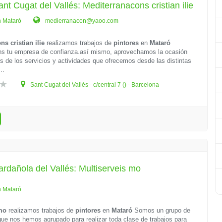
ant Cugat del Vallés: Mediterranacons cristian ilie
n Mataró
medierranacon@yaoo.com
s cristian ilie
realizamos trabajos de
pintores
en
Mataró
ns tu empresa de confianza.así mismo, aprovechamos la ocasión
es de los servicios y actividades que ofrecemos desde las distintas
..
Sant Cugat del Vallés - c/central 7 () - Barcelona
ardañola del Vallés: Multiserveis mo
n Mataró
 mo
realizamos trabajos de
pintores
en
Mataró
Somos un grupo de
que nos hemos agrupado para realizar toda clase de trabajos para