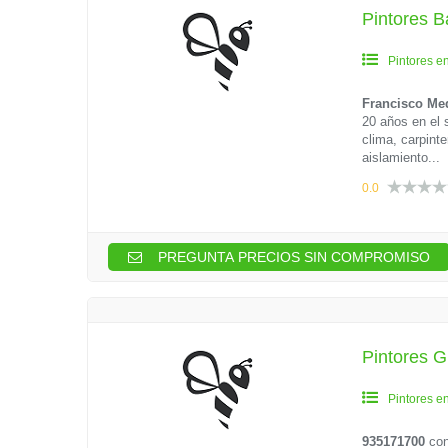
Pintores B
Pintores e
Francisco Me
20 años en el s
clima, carpinte
aislamiento...
0.0
PREGUNTA PRECIOS SIN COMPROMISO
Pintores G
Pintores e
935171700
con