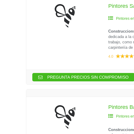
Pintores S
Pintores e
Construccion
dedicada a la 
trabajo, como 
carpinteriía de
4.0
PREGUNTA PRECIOS SIN COMPROMISO
Pintores B
Pintores e
Construccione