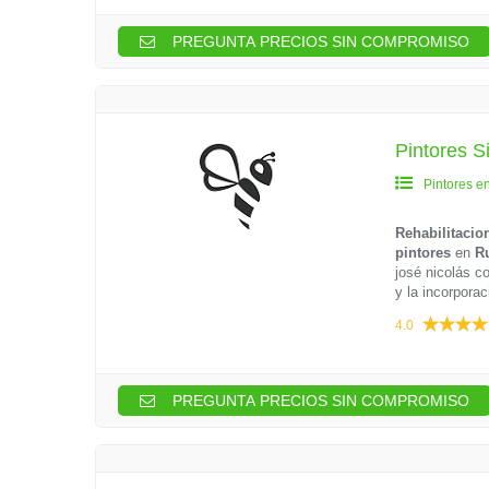
PREGUNTA PRECIOS SIN COMPROMISO
Pintores Si
Pintores e
Rehabilitacio
pintores
en
R
josé nicolás c
y la incorpora
4.0
PREGUNTA PRECIOS SIN COMPROMISO