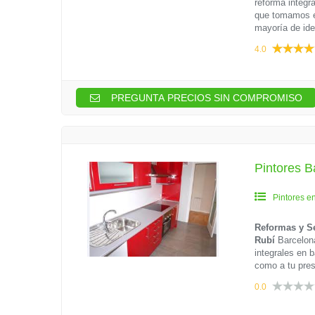
reforma integr
que tomamos es
mayoría de ide
4.0
PREGUNTA PRECIOS SIN COMPROMISO
Pintores B
Pintores e
Reformas y Se
Rubí
Barcelona
integrales en 
como a tu pres
0.0