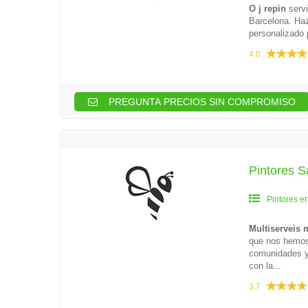
O j repin
serv
Barcelona. Haz
personalizado 
4.0
PREGUNTA PRECIOS SIN COMPROMISO
Pintores S
Pintores e
Multiserveis
que nos hemos 
comunidades y 
con la...
3.7