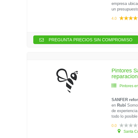
empresa ubicad
un presupuesto
4.0
PREGUNTA PRECIOS SIN COMPROMISO
Pintores 
reparacio
Pintores e
SANFER refor
en
Rubí
Somos 
de experiencia
todo lo posible
0.0
Santa Co