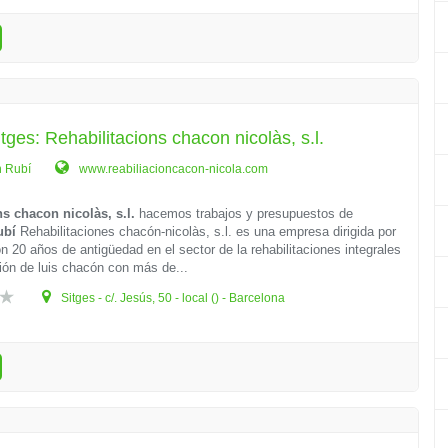
tges: Rehabilitacions chacon nicolàs, s.l.
n Rubí
www.reabiliacioncacon-nicola.com
ns chacon nicolàs, s.l.
hacemos trabajos y presupuestos de
ubí
Rehabilitaciones chacón-nicolàs, s.l. es una empresa dirigida por
on 20 años de antigüedad en el sector de la rehabilitaciones integrales
ción de luis chacón con más de...
Sitges - c/. Jesús, 50 - local () - Barcelona