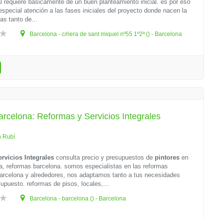
al requiere básicamente de un buen planteamiento inicial. es por eso
pecial atención a las fases iniciales del proyecto donde nacen la
as tanto de...
Barcelona - c/riera de sant miquel nº55 1º2ª () - Barcelona
arcelona: Reformas y Servicios Integrales
n Rubí
rvicios Integrales
consulta precio y presupuestos de
pintores
en
, reformas barcelona. somos especialistas en las reformas
barcelona y alrededores, nos adaptamos tanto a tus necesidades
upuesto. reformas de pisos, locales,...
Barcelona - barcelona () - Barcelona