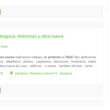
Zaragoza: Reformas y obra nueva
n Rubí
bra nueva
realizamos trabajos de
pintores
en
Rubí
Nos dedicamos
a , albañilería , pintura , carpintería , electicista , fontanería , todos
bra nueva de casa , edificios , o naves , también oficinas , tanto...
Zaragoza - framciaco vitoria 9 () - Zaragoza