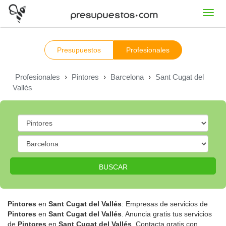
Toggl
navig
Presupuestos
Profesionales
Profesionales
›
Pintores
›
Barcelona
›
Sant Cugat del
Vallés
BUSCAR
Pintores
en
Sant Cugat del Vallés
: Empresas de servicios de
Pintores
en
Sant Cugat del Vallés
. Anuncia gratis tus servicios
de
Pintores
en
Sant Cugat del Vallés
. Contacta gratis con